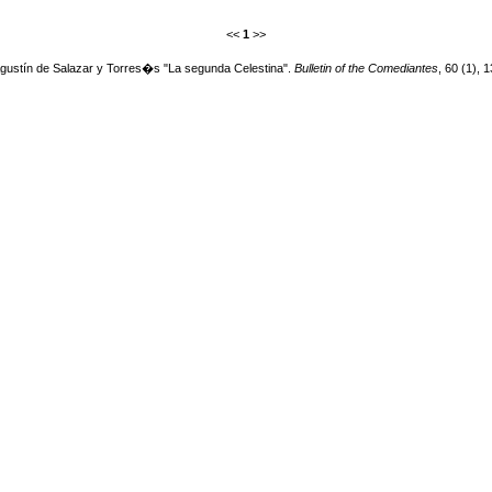
<<
1
>>
 Agustín de Salazar y Torres�s "La segunda Celestina".
Bulletin of the Comediantes
, 60 (1), 