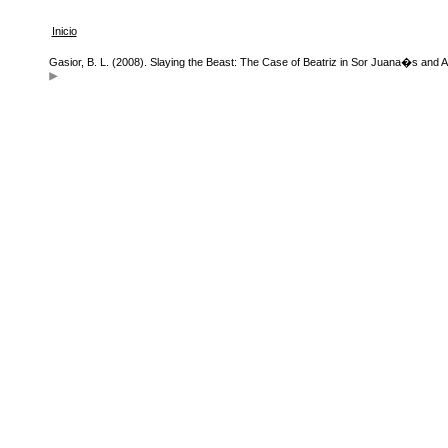
Inicio
Gasior, B. L. (2008). Slaying the Beast: The Case of Beatriz in Sor Juana�s and