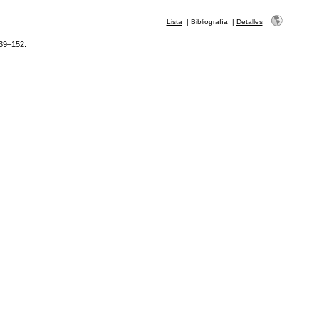
Lista
|
Bibliografía
|
Detalles
139–152.