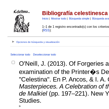
Bibliografía celestinesca
Inicio
|
Mostrar todo
|
Búsqueda simple
|
Búsqueda av
1–1 de 1 registro encontrado(s) con los criteri
(
RSS
):
Opciones de búsqueda y visualización
Seleccionar todo
Deseleccionar todo
O'Neill, J. (2013). Of Forgeries 
examination of the Printer�s De
"Celestina". En P. Ancos, & I. A. 
Masterpieces. A Celebration of 
de Malkiel
(pp. 197–221). New Y
Studies.