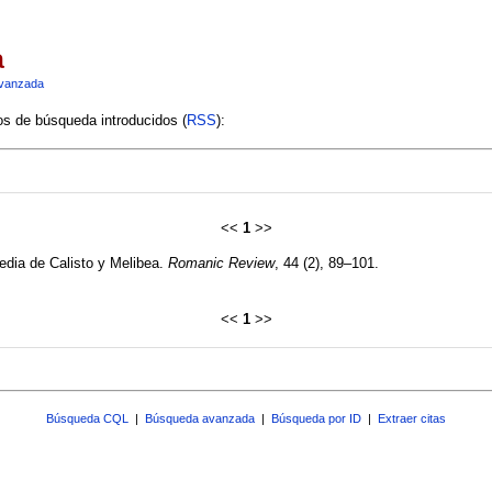
a
vanzada
ios de búsqueda introducidos (
RSS
):
<<
1
>>
edia de Calisto y Melibea.
Romanic Review
, 44 (2), 89–101.
<<
1
>>
Búsqueda CQL
|
Búsqueda avanzada
|
Búsqueda por ID
|
Extraer citas