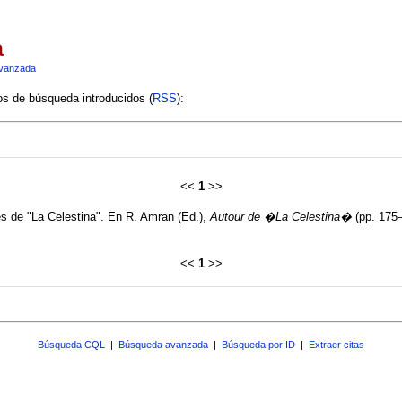
a
vanzada
ios de búsqueda introducidos (
RSS
):
<<
1
>>
es de "La Celestina". En R. Amran (Ed.),
Autour de �La Celestina�
(pp. 175–
<<
1
>>
Búsqueda CQL
|
Búsqueda avanzada
|
Búsqueda por ID
|
Extraer citas