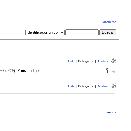
Mi cuenta
Lista
|
Bibliografía
|
Detalles
205–229). Paris: Indigo.
Lista
|
Bibliografía
|
Detalles
Ayuda