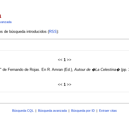
a
vanzada
ios de búsqueda introducidos (
RSS
):
<<
1
>>
e" de Fernando de Rojas. En R. Amran (Ed.),
Autour de �La Celestina�
(pp. 
<<
1
>>
Búsqueda CQL
|
Búsqueda avanzada
|
Búsqueda por ID
|
Extraer citas