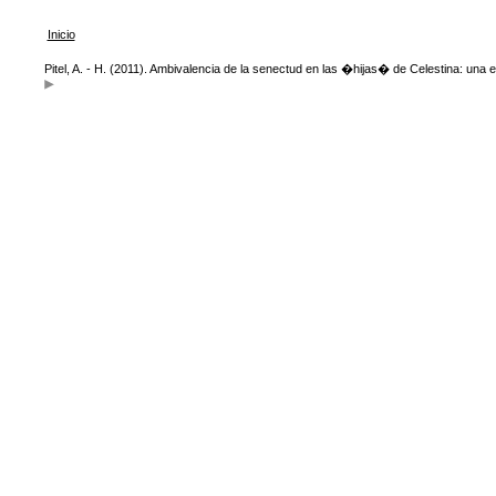
Inicio
Pitel, A. - H. (2011). Ambivalencia de la senectud en las �hijas� de Celestina: un