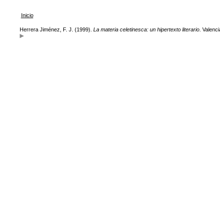
Inicio
Herrera Jiménez, F. J. (1999).
La materia celetinesca: un hipertexto literario
. Valenc