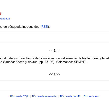
a
vanzada
ios de búsqueda introducidos (
RSS
):
<<
1
>>
 estudio de los inventarios de bibliotecas, con el ejemplo de las lecturas y l
 en España: líneas y pautas
(pp. 67–96). Salamanca: SEMYR.
<<
1
>>
Búsqueda CQL
|
Búsqueda avanzada
|
Búsqueda por ID
|
Extraer citas