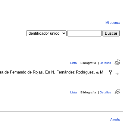
Mi cuenta
Lista
|
Bibliografía
|
Detalles
a letra de Fernando de Rojas. En N. Fernández Rodríguez, & M.
Lista
|
Bibliografía
|
Detalles
Ayuda