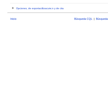
Opciones, de exportaci&oacute;n y de cita
Inicio
Búsqueda CQL
|
Búsqueda