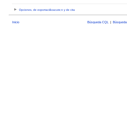
Opciones, de exportaci&oacute;n y de cita
Inicio
Búsqueda CQL
|
Búsqueda