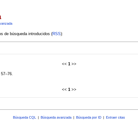
a
vanzada
ios de búsqueda introducidos (
RSS
):
<<
1
>>
, 57–76.
<<
1
>>
Búsqueda CQL
|
Búsqueda avanzada
|
Búsqueda por ID
|
Extraer citas