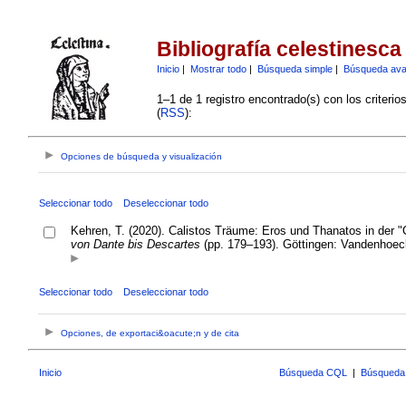
Bibliografía celestinesca
Inicio
|
Mostrar todo
|
Búsqueda simple
|
Búsqueda av
1–1 de 1 registro encontrado(s) con los criteri
(
RSS
):
Opciones de búsqueda y visualización
Seleccionar todo
Deseleccionar todo
Kehren, T. (2020). Calistos Träume: Eros und Thanatos in der "
von Dante bis Descartes
(pp. 179–193). Göttingen: Vandenhoec
Seleccionar todo
Deseleccionar todo
Opciones, de exportaci&oacute;n y de cita
Inicio
Búsqueda CQL
|
Búsqueda