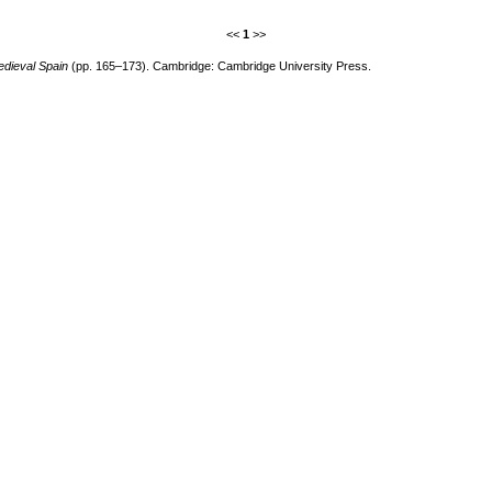
<<
1
>>
edieval Spain
(pp. 165–173). Cambridge: Cambridge University Press.