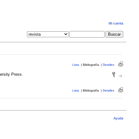
Mi cuenta
Lista
|
Bibliografía
|
Detalles
rsity Press.
Lista
|
Bibliografía
|
Detalles
Ayuda