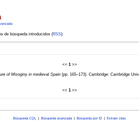
a
vanzada
ios de búsqueda introducidos (
RSS
):
<<
1
>>
ture of Misoginy in medieval Spain
(pp. 165–173). Cambridge: Cambridge Unive
<<
1
>>
Búsqueda CQL
|
Búsqueda avanzada
|
Búsqueda por ID
|
Extraer citas