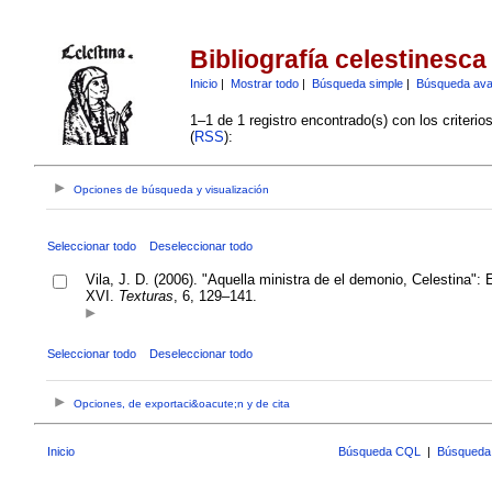
Bibliografía celestinesca
Inicio
|
Mostrar todo
|
Búsqueda simple
|
Búsqueda av
1–1 de 1 registro encontrado(s) con los criteri
(
RSS
):
Opciones de búsqueda y visualización
Seleccionar todo
Deseleccionar todo
Vila, J. D. (2006). "Aquella ministra de el demonio, Celestina":
XVI.
Texturas
, 6, 129–141.
Seleccionar todo
Deseleccionar todo
Opciones, de exportaci&oacute;n y de cita
Inicio
Búsqueda CQL
|
Búsqueda