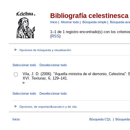
Bibliografía celestinesca
Inicio
|
Mostrar todo
|
Búsqueda simple
|
Búsqueda av
1–1 de 1 registro encontrado(s) con los criteri
(
RSS
):
Opciones de búsqueda y visualización
Seleccionar todo
Deseleccionar todo
Vila, J. D. (2006). "Aquella ministra de el demonio, Celestina":
XVI.
Texturas
, 6, 129–141.
Seleccionar todo
Deseleccionar todo
Opciones, de exportaci&oacute;n y de cita
Inicio
Búsqueda CQL
|
Búsqueda