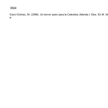
Inicio
Garci-Gómez, M. (1996). Un tercer autor para la Celestina. Adenda I: Dios. En M. Vid