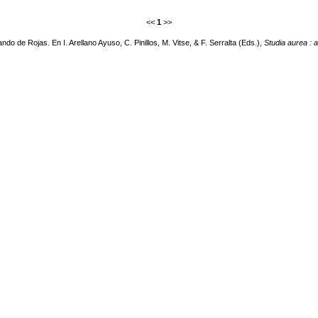
<<
1
>>
o de Rojas. En I. Arellano Ayuso, C. Pinillos, M. Vitse, & F. Serralta (Eds.),
Studia aurea : 