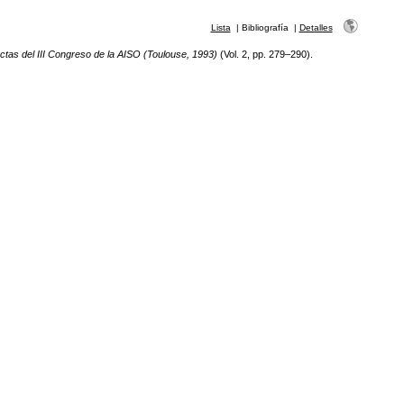
Lista
|
Bibliografía
|
Detalles
actas del III Congreso de la AISO (Toulouse, 1993)
(Vol. 2, pp. 279–290).