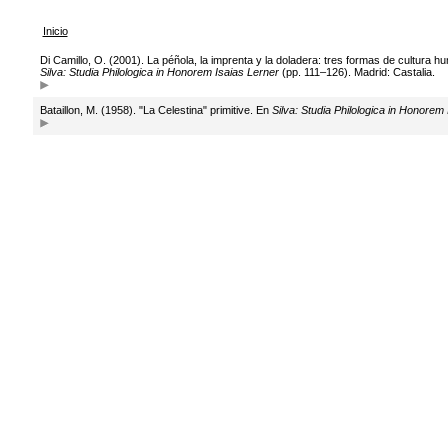
Inicio
Di Camillo, O. (2001). La péñola, la imprenta y la doladera: tres formas de cultura h
Silva: Studia Philologica in Honorem Isaias Lerner
(pp. 111–126). Madrid: Castalia.
Bataillon, M. (1958). "La Celestina" primitive. En
Silva: Studia Philologica in Honorem