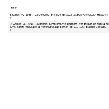
Inicio
Bataillon, M. (1958). "La Celestina" primitive. En
Silva: Studia Philologica in Honorem
Di Camillo, O. (2001). La péñola, la imprenta y la doladera: tres formas de cultura h
Silva: Studia Philologica in Honorem Isaias Lerner
(pp. 111–126). Madrid: Castalia.