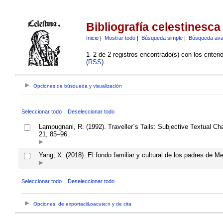
Bibliografía celestinesca
Inicio
|
Mostrar todo
|
Búsqueda simple
|
Búsqueda av
1–2 de 2 registros encontrado(s) con los criter
(
RSS
):
Opciones de búsqueda y visualización
Seleccionar todo
Deseleccionar todo
Lampugnani, R. (1992). Traveller´s Tails: Subjective Textual Chan
21, 85–96.
Yang, X. (2018). El fondo familiar y cultural de los padres de M
Seleccionar todo
Deseleccionar todo
Opciones, de exportaci&oacute;n y de cita