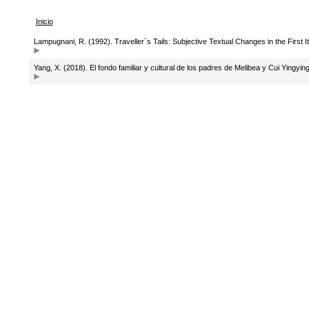
Inicio
Lampugnani, R. (1992). Traveller´s Tails: Subjective Textual Changes in the First It
Yang, X. (2018). El fondo familiar y cultural de los padres de Melibea y Cui Yingyin