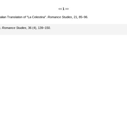
<<
1
>>
alian Translation of "La Celestina".
Romance Studies
, 21, 85–96.
g.
Romance Studies
, 36 (4), 139–150.