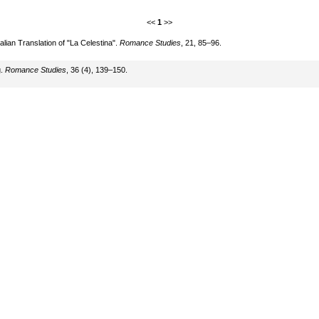
<<
1
>>
alian Translation of "La Celestina".
Romance Studies
, 21, 85–96.
g.
Romance Studies
, 36 (4), 139–150.