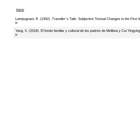
Inicio
Lampugnani, R. (1992). Traveller´s Tails: Subjective Textual Changes in the First It
Yang, X. (2018). El fondo familiar y cultural de los padres de Melibea y Cui Yingyin