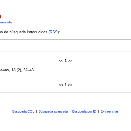
a
vanzada
ios de búsqueda introducidos (
RSS
):
<<
1
>>
aliani
, 18 (2), 32–43.
<<
1
>>
Búsqueda CQL
|
Búsqueda avanzada
|
Búsqueda por ID
|
Extraer citas