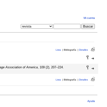
Mi cuenta
Lista
|
Bibliografía
|
Detalles
age Association of America
, 109 (2), 207–224.
Lista
|
Bibliografía
|
Detalles
Ayuda