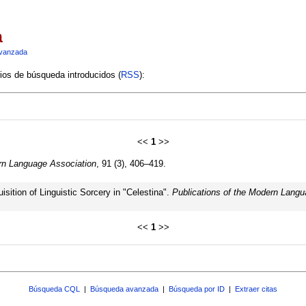
a
vanzada
rios de búsqueda introducidos (
RSS
):
<<
1
>>
ern Language Association
, 91 (3), 406–419.
sition of Linguistic Sorcery in "Celestina".
Publications of the Modern Langu
<<
1
>>
Búsqueda CQL
|
Búsqueda avanzada
|
Búsqueda por ID
|
Extraer citas