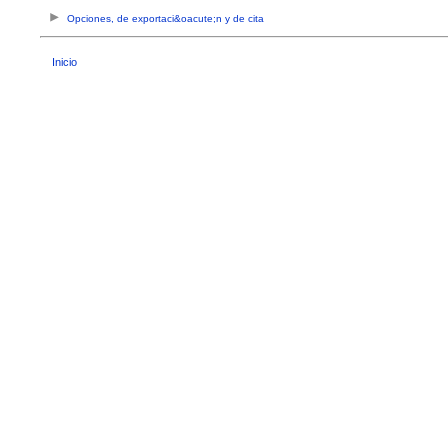
Opciones, de exportaci&oacute;n y de cita
Inicio