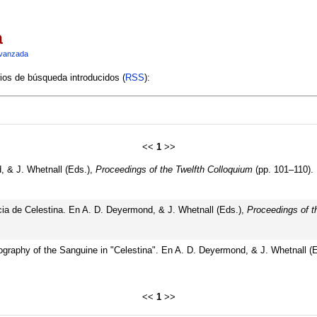
a
vanzada
rios de búsqueda introducidos (
RSS
):
<<
1
>>
, & J. Whetnall (Eds.),
Proceedings of the Twelfth Colloquium
(pp. 101–110).
cia de Celestina. En A. D. Deyermond, & J. Whetnall (Eds.),
Proceedings of t
nography of the Sanguine in "Celestina". En A. D. Deyermond, & J. Whetnall (
<<
1
>>