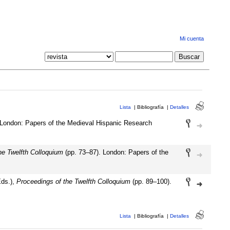
Mi cuenta
Lista
|
Bibliografía
|
Detalles
 London: Papers of the Medieval Hispanic Research
he Twelfth Colloquium
(pp. 73–87). London: Papers of the
Eds.),
Proceedings of the Twelfth Colloquium
(pp. 89–100).
Lista
|
Bibliografía
|
Detalles