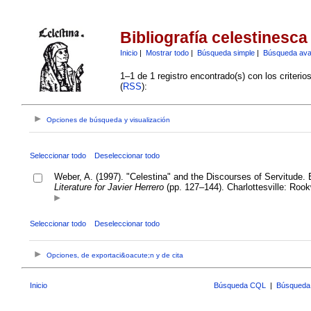
Bibliografía celestinesca
Inicio
|
Mostrar todo
|
Búsqueda simple
|
Búsqueda av
1–1 de 1 registro encontrado(s) con los criteri
(
RSS
):
Opciones de búsqueda y visualización
Seleccionar todo
Deseleccionar todo
Weber, A. (1997). "Celestina" and the Discourses of Servitude. 
Literature for Javier Herrero
(pp. 127–144). Charlottesville: Roo
Seleccionar todo
Deseleccionar todo
Opciones, de exportaci&oacute;n y de cita
Inicio
Búsqueda CQL
|
Búsqueda