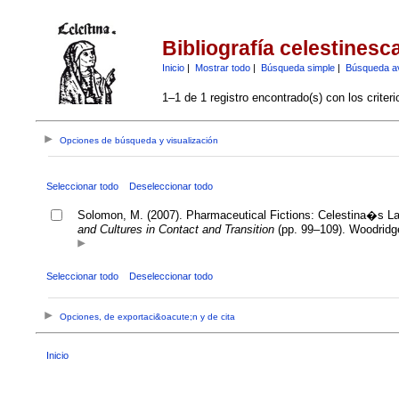
Bibliografía celestinesc
Inicio
|
Mostrar todo
|
Búsqueda simple
|
Búsqueda a
1–1 de 1 registro encontrado(s) con los criter
Opciones de búsqueda y visualización
Seleccionar todo
Deseleccionar todo
Solomon, M. (2007). Pharmaceutical Fictions: Celestina�s Labo
and Cultures in Contact and Transition
(pp. 99–109). Woodridg
Seleccionar todo
Deseleccionar todo
Opciones, de exportaci&oacute;n y de cita
Inicio