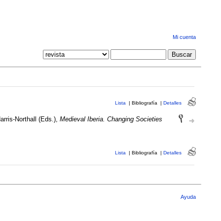
Mi cuenta
Lista
|
Bibliografía
|
Detalles
rris-Northall (Eds.),
Medieval Iberia. Changing Societies
Lista
|
Bibliografía
|
Detalles
Ayuda