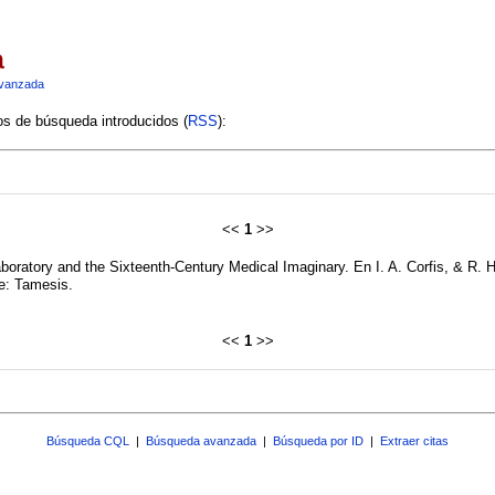
a
vanzada
ios de búsqueda introducidos (
RSS
):
<<
1
>>
ratory and the Sixteenth-Century Medical Imaginary. En I. A. Corfis, & R. Ha
e: Tamesis.
<<
1
>>
Búsqueda CQL
|
Búsqueda avanzada
|
Búsqueda por ID
|
Extraer citas