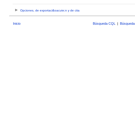
Opciones, de exportaci&oacute;n y de cita
Inicio
Búsqueda CQL
|
Búsqueda