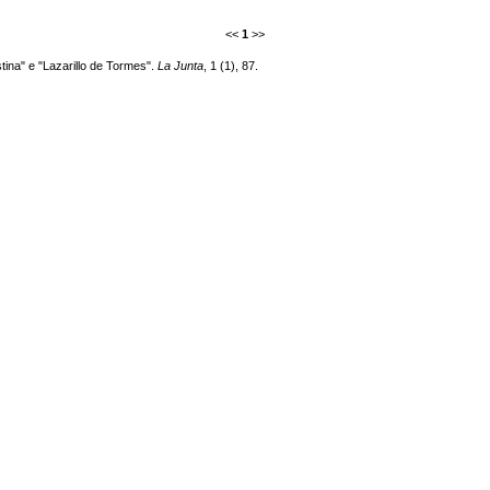
<<
1
>>
tina" e "Lazarillo de Tormes".
La Junta
, 1 (1), 87.