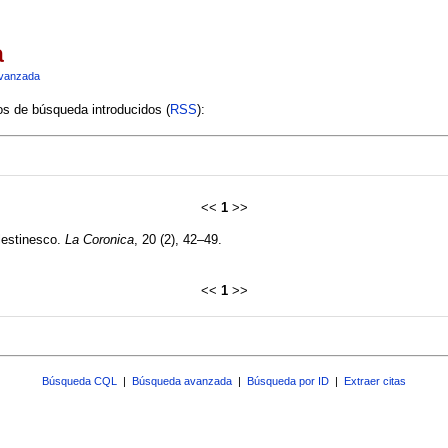
a
vanzada
ios de búsqueda introducidos (
RSS
):
<<
1
>>
elestinesco.
La Coronica
, 20 (2), 42–49.
<<
1
>>
Búsqueda CQL
|
Búsqueda avanzada
|
Búsqueda por ID
|
Extraer citas