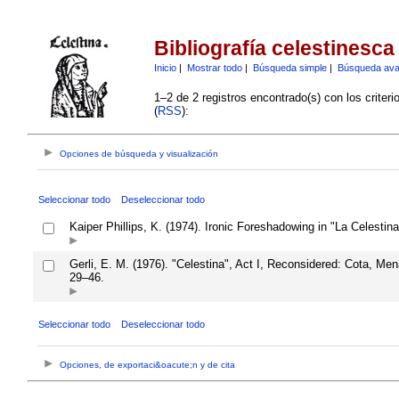
Bibliografía celestinesca
Inicio
|
Mostrar todo
|
Búsqueda simple
|
Búsqueda av
1–2 de 2 registros encontrado(s) con los criter
(
RSS
):
Opciones de búsqueda y visualización
Seleccionar todo
Deseleccionar todo
Kaiper Phillips, K. (1974). Ironic Foreshadowing in "La Celestin
Gerli, E. M. (1976). "Celestina", Act I, Reconsidered: Cota, Me
29–46.
Seleccionar todo
Deseleccionar todo
Opciones, de exportaci&oacute;n y de cita