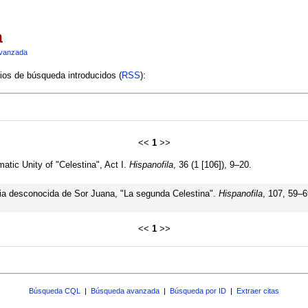
a
vanzada
rios de búsqueda introducidos (
RSS
):
<<
1
>>
atic Unity of "Celestina", Act I.
Hispanofila
, 36 (1 [106]), 9–20.
ia desconocida de Sor Juana, "La segunda Celestina".
Hispanofila
, 107, 59–6
<<
1
>>
Búsqueda CQL
|
Búsqueda avanzada
|
Búsqueda por ID
|
Extraer citas