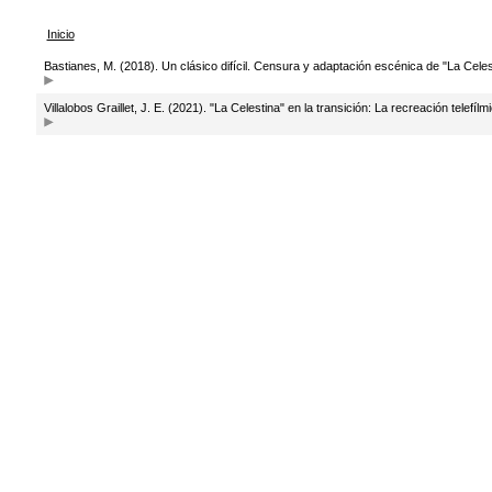
Inicio
Bastianes, M. (2018). Un clásico difícil. Censura y adaptación escénica de "La Celes
Villalobos Graillet, J. E. (2021). "La Celestina" en la transición: La recreación telef