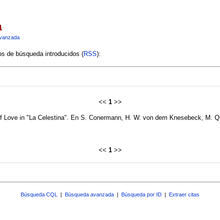
a
vanzada
ios de búsqueda introducidos (
RSS
):
<<
1
>>
of Love in "La Celestina". En S. Conermann, H. W. von dem Knesebeck, M. Qui
<<
1
>>
Búsqueda CQL
|
Búsqueda avanzada
|
Búsqueda por ID
|
Extraer citas