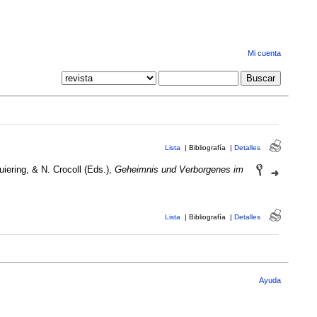
Mi cuenta
Lista
|
Bibliografía
|
Detalles
ering, & N. Crocoll (Eds.),
Geheimnis und Verborgenes im
Lista
|
Bibliografía
|
Detalles
Ayuda