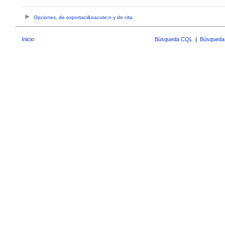
Opciones, de exportaci&oacute;n y de cita
Inicio
Búsqueda CQL
|
Búsqueda