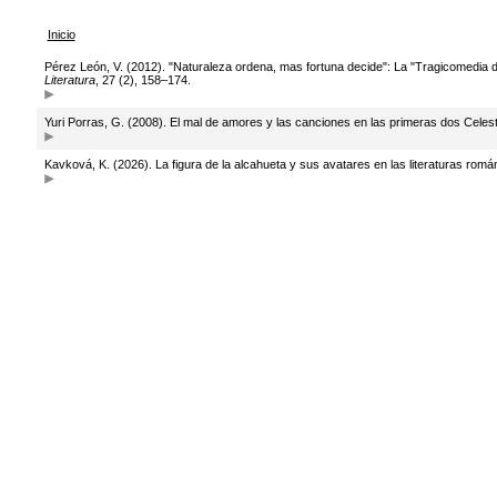
Inicio
Pérez León, V. (2012). "Naturaleza ordena, mas fortuna decide": La "Tragicomedia 
Literatura
, 27 (2), 158–174.
Yuri Porras, G. (2008). El mal de amores y las canciones en las primeras dos Celes
Kavková, K. (2026). La figura de la alcahueta y sus avatares en las literaturas romá