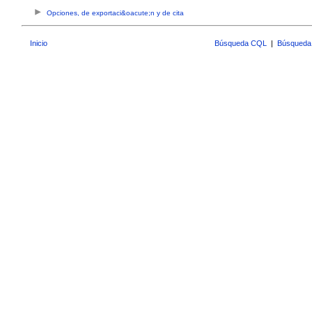
Opciones, de exportaci&oacute;n y de cita
Inicio
Búsqueda CQL
|
Búsqueda