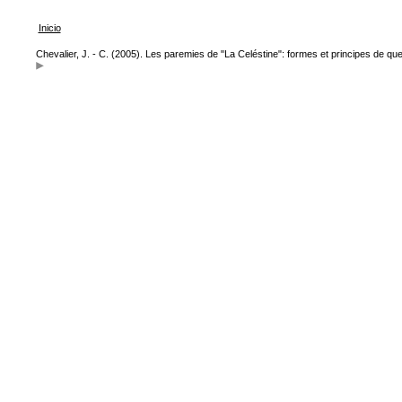
Inicio
Chevalier, J. - C. (2005). Les paremies de "La Celéstine": formes et principes de q