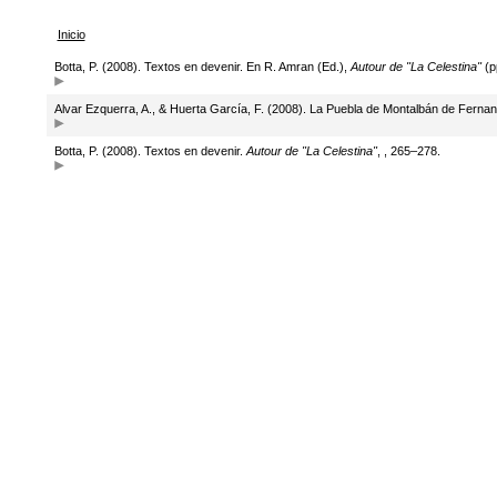
Inicio
Botta, P. (2008). Textos en devenir. En R. Amran (Ed.),
Autour de "La Celestina"
(p
Alvar Ezquerra, A., & Huerta García, F. (2008). La Puebla de Montalbán de Ferna
Botta, P. (2008). Textos en devenir.
Autour de "La Celestina"
, , 265–278.