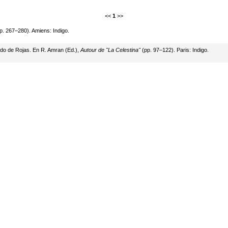
<<
1
>>
p. 267–280). Amiens: Indigo.
ndo de Rojas. En R. Amran (Ed.),
Autour de "La Celestina"
(pp. 97–122). Paris: Indigo.