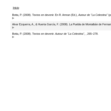
Inicio
Botta, P. (2008). Textos en devenir. En R. Amran (Ed.),
Autour de "La Celestina"
(p
Alvar Ezquerra, A., & Huerta García, F. (2008). La Puebla de Montalbán de Ferna
Botta, P. (2008). Textos en devenir.
Autour de "La Celestina"
, , 265–278.