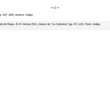
<<
1
>>
p. 267–280). Amiens: Indigo.
ndo de Rojas. En R. Amran (Ed.),
Autour de "La Celestina"
(pp. 97–122). Paris: Indigo.