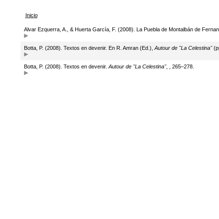
Inicio
Alvar Ezquerra, A., & Huerta García, F. (2008). La Puebla de Montalbán de Ferna
Botta, P. (2008). Textos en devenir. En R. Amran (Ed.),
Autour de "La Celestina"
(p
Botta, P. (2008). Textos en devenir.
Autour de "La Celestina"
, , 265–278.