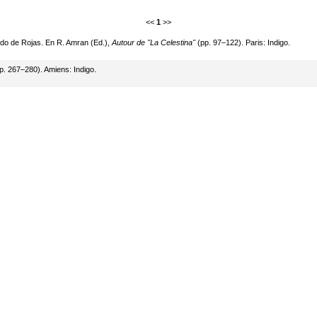
<<
1
>>
ndo de Rojas. En R. Amran (Ed.),
Autour de "La Celestina"
(pp. 97–122). Paris: Indigo.
p. 267–280). Amiens: Indigo.