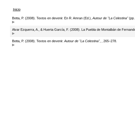
Inicio
Botta, P. (2008). Textos en devenir. En R. Amran (Ed.),
Autour de "La Celestina"
(pp.
Alvar Ezquerra, A., & Huerta García, F. (2008). La Puebla de Montalbán de Fernand
Botta, P. (2008). Textos en devenir.
Autour de "La Celestina"
, , 265–278.