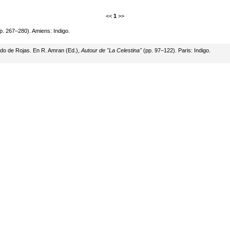
<<
1
>>
p. 267–280). Amiens: Indigo.
ndo de Rojas. En R. Amran (Ed.),
Autour de "La Celestina"
(pp. 97–122). Paris: Indigo.