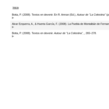
Inicio
Botta, P. (2008). Textos en devenir. En R. Amran (Ed.),
Autour de "La Celestina"
(p
Alvar Ezquerra, A., & Huerta García, F. (2008). La Puebla de Montalbán de Ferna
Botta, P. (2008). Textos en devenir.
Autour de "La Celestina"
, , 265–278.