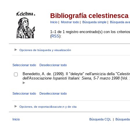
Bibliografía celestinesca
Inicio
|
Mostrar todo
|
Búsqueda simple
|
Búsqueda av
1–1 de 1 registro encontrado(s) con los criteri
(
RSS
):
Opciones de búsqueda y visualización
Seleccionar todo
Deseleccionar todo
Benedetto, A. de. (1999). Il "deleyte" nell'amicizia della "Celest
dell'Associazione Ispanisti Italiani: Siena, 5-7 marzo 1998
(Vol. 
Seleccionar todo
Deseleccionar todo
Opciones, de exportaci&oacute;n y de cita
Inicio
Búsqueda CQL
|
Búsqueda