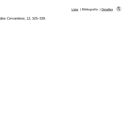
Lista
|
Bibliografía
|
Detalles
dios Cervantinos
, 12, 325–339.