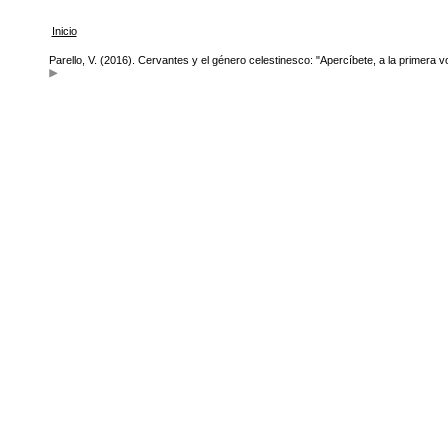
Inicio
Parello, V. (2016). Cervantes y el género celestinesco: "Apercíbete, a la primera v