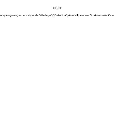
<<
1
>>
oz que oyeres, tomar calças de Villadiego" ("Celestina", Auto XIII, escena 3).
Anuario de Estu