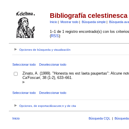
Bibliografía celestinesca
Inicio
|
Mostrar todo
|
Búsqueda simple
|
Búsqueda av
1–1 de 1 registro encontrado(s) con los criteri
(
RSS
):
Opciones de búsqueda y visualización
Seleccionar todo
Deseleccionar todo
Zinato, A. (1999). "Honesta res est laeta paupertas": Alcune not
Ca'Foscari
, 38 (1-2), 633–661.
Seleccionar todo
Deseleccionar todo
Opciones, de exportaci&oacute;n y de cita
Inicio
Búsqueda CQL
|
Búsqueda