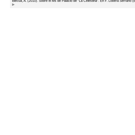
Blecua, A. (2010). Sobre el Ms de Palacio de "La Celestina". En F. Lobera Serrano (