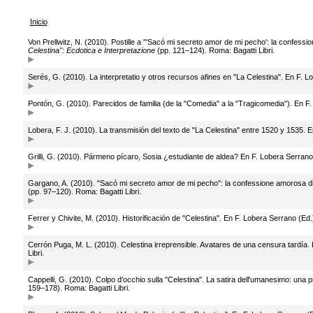
Inicio
Von Prellwitz, N. (2010). Postille a "'Sacó mi secreto amor de mi pecho': la confess
Celestina": Ecdotica e Interpretazione
(pp. 121–124). Roma: Bagatti Libri.
Serés, G. (2010). La interpretatio y otros recursos afines en "La Celestina". En F. 
Pontón, G. (2010). Parecidos de familia (de la "Comedia" a la "Tragicomedia"). En F
Lobera, F. J. (2010). La transmisión del texto de "La Celestina" entre 1520 y 1535. 
Grilli, G. (2010). Pármeno pícaro, Sosia ¿estudiante de aldea? En F. Lobera Serrano
Gargano, A. (2010). "Sacó mi secreto amor de mi pecho": la confessione amorosa di 
(pp. 97–120). Roma: Bagatti Libri.
Ferrer y Chivite, M. (2010). Historificación de "Celestina". En F. Lobera Serrano (Ed.
Cerrón Puga, M. L. (2010). Celestina irreprensible. Avatares de una censura tardía.
Libri.
Cappelli, G. (2010). Colpo d'occhio sulla "Celestina". La satira dell'umanesimo: una 
159–178). Roma: Bagatti Libri.