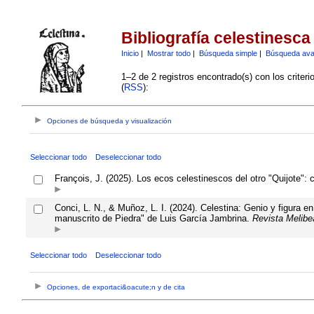
Bibliografía celestinesca
Inicio
|
Mostrar todo
|
Búsqueda simple
|
Búsqueda av
1–2 de 2 registros encontrado(s) con los criter
(
RSS
):
Opciones de búsqueda y visualización
Seleccionar todo
Deseleccionar todo
François, J. (2025). Los ecos celestinescos del otro "Quijote":
Conci, L. N., & Muñoz, L. I. (2024). Celestina: Genio y figura e
manuscrito de Piedra" de Luis García Jambrina.
Revista Melibe
Seleccionar todo
Deseleccionar todo
Opciones, de exportaci&oacute;n y de cita