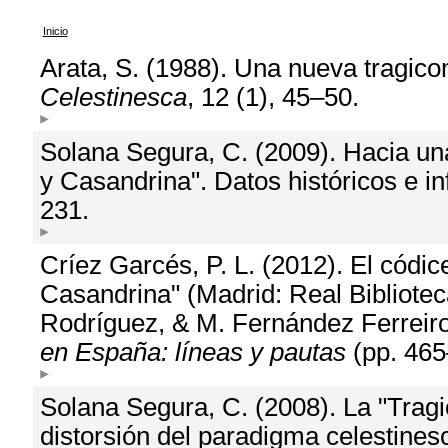
Inicio
Arata, S. (1988). Una nueva tragico
Celestinesca
, 12 (1), 45–50.
Solana Segura, C. (2009). Hacia un
y Casandrina". Datos históricos e inf
231.
Críez Garcés, P. L. (2012). El códic
Casandrina" (Madrid: Real Bibliote
Rodríguez, & M. Fernández Ferreiro
en España: líneas y pautas
(pp. 46
Solana Segura, C. (2008). La "Trag
distorsión del paradigma celestines